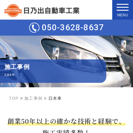
t
o
g
050-3628-8637
g
l
e
n
a
v
i
g
施工事例
a
t
case
i
o
n
TOP
>
施工事例
>
日本車
創業50年以上の確かな技術と経験で、
施工実績多数！