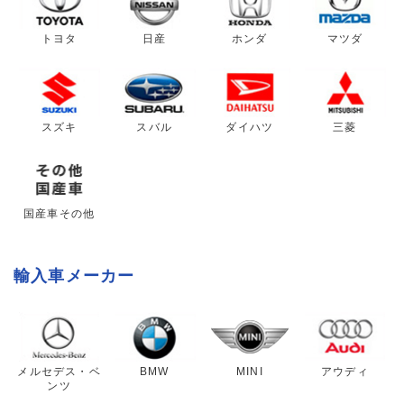
トヨタ
日産
ホンダ
マツダ
スズキ
スバル
ダイハツ
三菱
国産車その他
輸入車メーカー
メルセデス・ベ
BMW
MINI
アウディ
ンツ