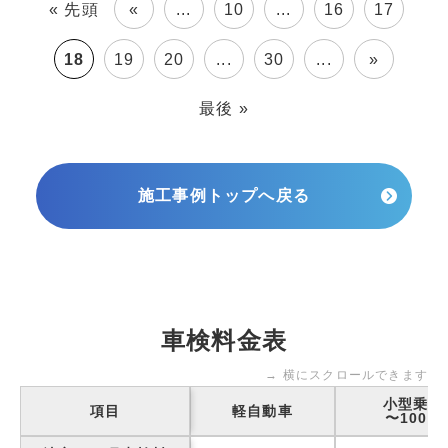
« 先頭
«
...
10
...
16
17
18
19
20
...
30
...
»
最後 »
施工事例トップへ戻る
車検料金表
→ 横にスクロールできます
小型乗用
項目
軽自動車
〜1000k