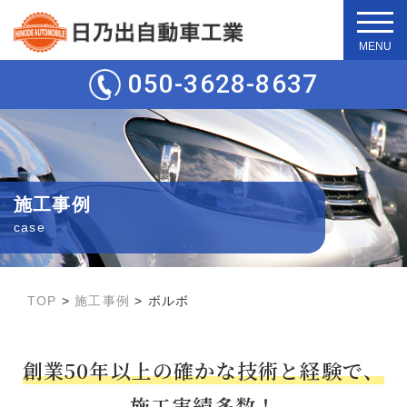
t
o
g
050-3628-8637
g
l
e
n
a
v
i
g
施工事例
a
t
case
i
o
n
TOP
>
施工事例
>
ボルボ
創業50年以上の確かな技術と経験で、
施工実績多数！