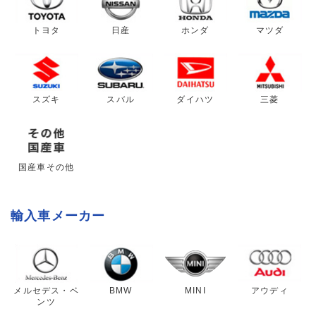
トヨタ
日産
ホンダ
マツダ
スズキ
スバル
ダイハツ
三菱
国産車その他
輸入車メーカー
メルセデス・ベ
BMW
MINI
アウディ
ンツ