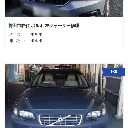
磐田市在住 ボルボ 左クォーター修理
メーカー：
ボルボ
車種：
ボルボ
外車