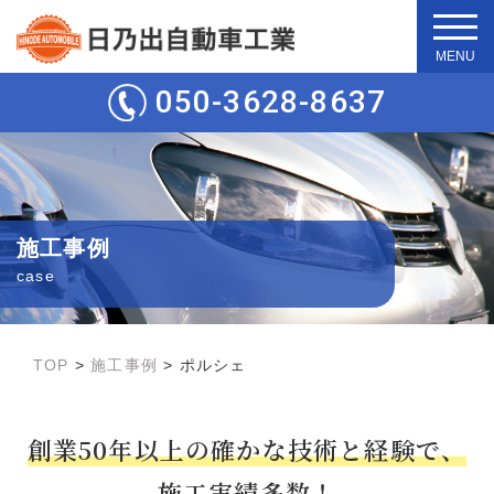
t
o
g
050-3628-8637
g
l
e
n
a
v
i
g
施工事例
a
t
case
i
o
n
TOP
>
施工事例
>
ポルシェ
創業50年以上の確かな技術と経験で、
施工実績多数！