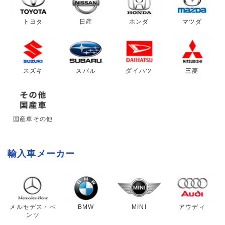
トヨタ
日産
ホンダ
マツダ
スズキ
スバル
ダイハツ
三菱
国産車その他
輸入車メーカー
メルセデス・ベ
BMW
MINI
アウディ
ンツ