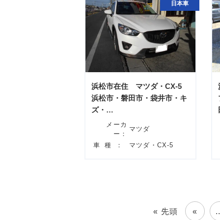
日本車
浜松市在住 マツダ・CX-5
浜松市・磐田市・袋井市・キ
ズ・…
メーカ
マツダ
ー：
車種：
マツダ・CX-5
« 先頭
«
.