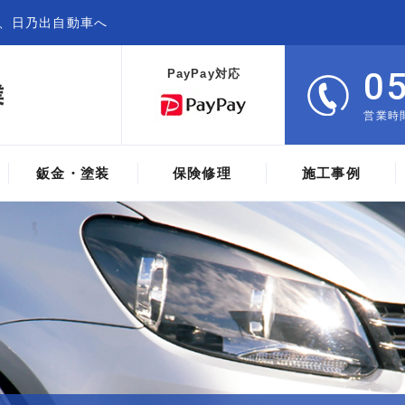
、日乃出自動車へ
0
PayPay対応
営業時間
鈑金・塗装
保険修理
施工事例