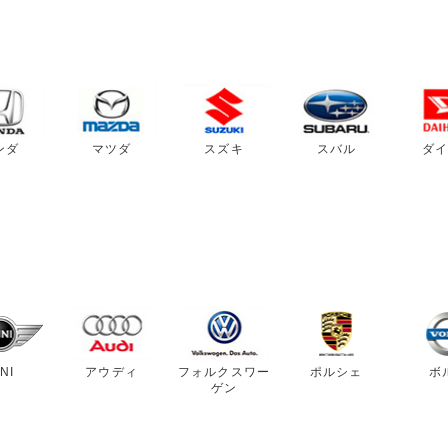
ンダ
マツダ
スズキ
スバル
ダ
NI
アウディ
フォルクスワー
ポルシェ
ボ
ゲン