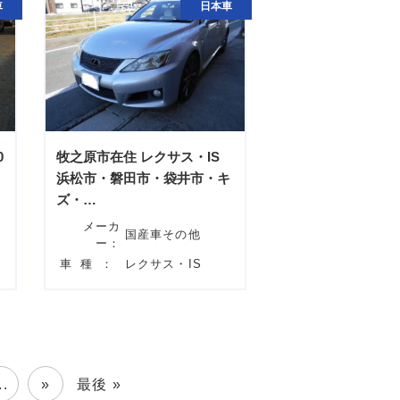
車
日本車
0
牧之原市在住 レクサス・IS
浜松市・磐田市・袋井市・キ
ズ・…
メーカ
国産車その他
ー：
車種：
レクサス・IS
..
»
最後 »