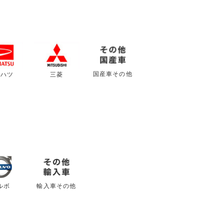
国産車その他
イハツ
三菱
ルボ
輸入車その他