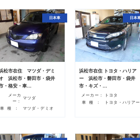
日本車
日本
浜松市在住 マツダ・デミ
浜松市在住 トヨタ・ハリア
オ 浜松市・磐田市・袋井
ー 浜松市・磐田市・袋井
市・格安・車…
市・キズ・…
メーカ
メーカー：
トヨタ
マツダ
ー：
車種：
トヨタ・ハリア
車種：
マツダ・デミオ