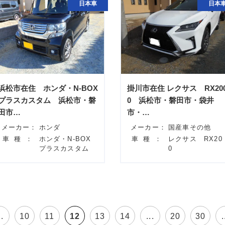
日本車
日本
浜松市在住 ホンダ・N-BOX
掛川市在住 レクサス RX20
プラスカスタム 浜松市・磐
0 浜松市・磐田市・袋井
田市…
市・…
メーカー：
ホンダ
メーカー：
国産車その他
車種：
ホンダ・N-BOX
車種：
レクサス RX20
プラスカスタム
0
..
10
11
12
13
14
...
20
30
.