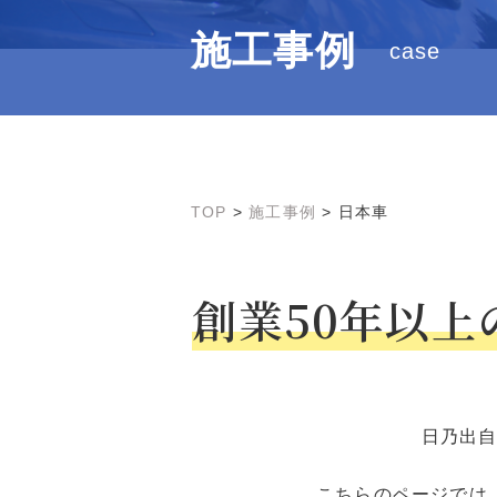
施工事例
case
TOP
>
施工事例
>
日本車
創業50年以
日乃出
こちらのページでは