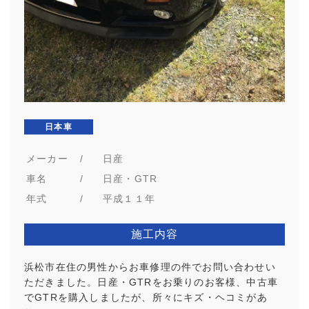
日本車
メーカー
/
日産
車名
/
日産・GTR
年式
/
平成１１年
施工内容
浜松市在住の男性からお車修理の件でお問い合わせい
ただきました。日産・GTRをお乗りのお客様、中古車
でGTRを購入しましたが、所々にキズ・ヘコミがあ