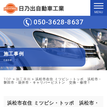
t
o
g
050-3628-8637
g
l
e
n
a
v
i
g
施工事例
a
t
case
i
o
n
TOP
>
施工事例
>
浜松市在住 ミツビシ・トッポ 浜松市・
磐田市・袋井市・キャリパーピストン 交換・修理！
浜松市在住 ミツビシ・トッポ 浜松市・