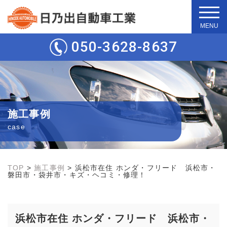
t
o
g
050-3628-8637
g
l
e
n
a
v
i
g
施工事例
a
t
case
i
o
n
TOP
>
施工事例
>
浜松市在住 ホンダ・フリード 浜松市・
磐田市・袋井市・キズ・ヘコミ・修理！
浜松市在住 ホンダ・フリード 浜松市・