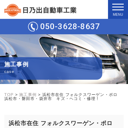
t
o
g
050-3628-8637
g
l
e
n
a
v
i
g
施工事例
a
t
case
i
o
n
TOP
>
施工事例
>
浜松市在住 フォルクスワーゲン・ポロ
浜松市・磐田市・袋井市 キズ・ヘコミ・修理！
浜松市在住 フォルクスワーゲン・ポロ