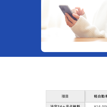
項目
軽自動
法定24ヶ月点検料
¥16,00