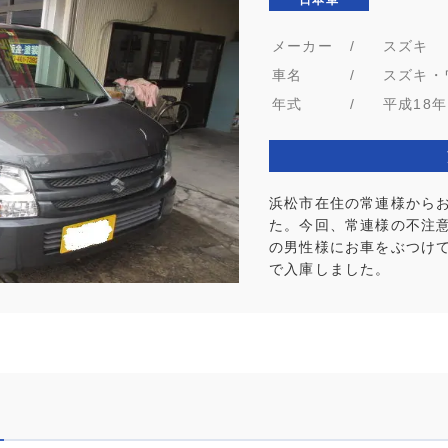
メーカー
/
スズキ
車名
/
スズキ・
年式
/
平成18年
浜松市在住の常連様から
た。今回、常連様の不注
の男性様にお車をぶつけ
で入庫しました。