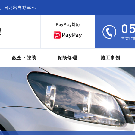
、日乃出自動車へ
0
PayPay対応
営業時間
鈑金・塗装
保険修理
施工事例