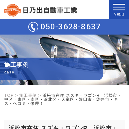
t
o
g
050-3628-8637
g
l
e
n
a
v
i
g
施工事例
a
t
case
i
o
n
TOP
>
施工事例
>
浜松市在住 スズキ・ワゴンR 浜松市・
中区・東区・南区・浜北区・天竜区・磐田市・袋井市・キ
ズ・ヘコミ・修理！
浜松市在住 スズキ・ワゴンR 浜松市・