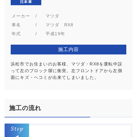
日本車
メーカー
/
マツダ
車名
/
マツダ RX8
年式
/
平成19年
施工内容
浜松市でお住まいのお客様、マツダ・RX8を運転中誤
って左のブロック塀に衝突。左フロントドアから左側
面にキズ・ヘコミが出来てしまいました。
施工の流れ