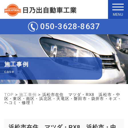
t
o
g
050-3628-8637
g
l
e
n
a
v
i
g
施工事例
a
t
case
i
o
n
TOP
>
施工事例
>
浜松市在住 マツダ・RX8 浜松市・中
区・東区・南区・浜北区・天竜区・磐田市・袋井市・キズ・
ヘコミ・修理！
浜松市在住 マツダ・RX8 浜松市・中