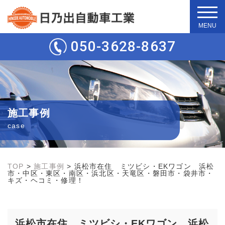
t
o
g
050-3628-8637
g
l
e
n
a
v
i
g
施工事例
a
t
case
i
o
n
TOP
>
施工事例
>
浜松市在住 ミツビシ・EKワゴン 浜松
市・中区・東区・南区・浜北区・天竜区・磐田市・袋井市・
キズ・ヘコミ・修理！
浜松市在住 ミツビシ・EKワゴン 浜松