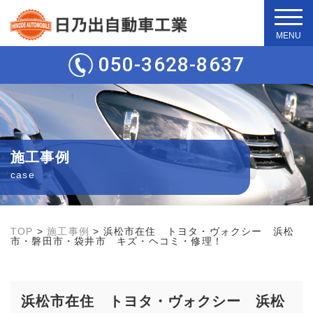
t
o
g
050-3628-8637
g
l
e
n
a
v
i
g
施工事例
a
t
case
i
o
n
TOP
>
施工事例
>
浜松市在住 トヨタ・ヴォクシー 浜松
市・磐田市・袋井市 キズ・ヘコミ・修理！
浜松市在住 トヨタ・ヴォクシー 浜松