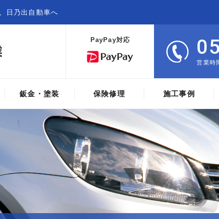
、日乃出自動車へ
0
PayPay対応
営業時間
鈑金・塗装
保険修理
施工事例