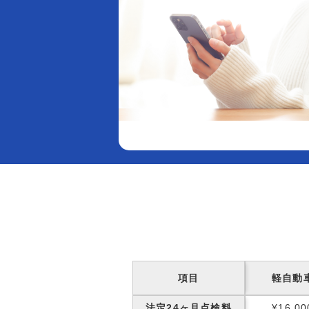
項目
軽自動
法定24ヶ月点検料
¥16,00