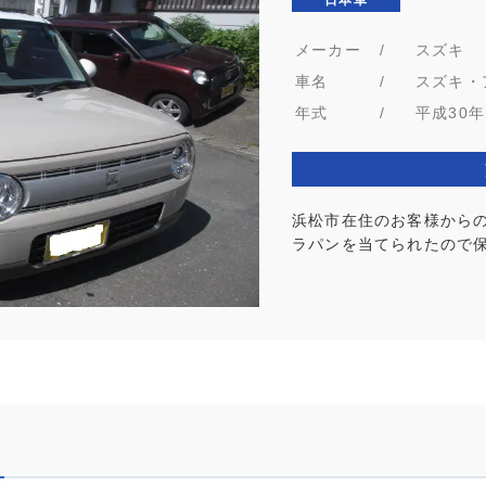
メーカー
/
スズキ
車名
/
スズキ・
年式
/
平成30年
浜松市在住のお客様から
ラパンを当てられたので