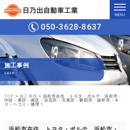
t
o
g
050-3628-8637
g
l
e
n
a
v
i
g
施工事例
a
t
case
i
o
n
TOP
>
施工事例
>
浜松市在住 トヨタ・ポルテ 浜松市・
中区・東区・南区・浜北区・天竜区・磐田市・袋井市・キ
ズ・ヘコミ・修理！
浜松市在住 トヨタ・ポルテ 浜松市・