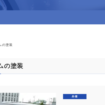
ムの塗装
ムの塗装
外車