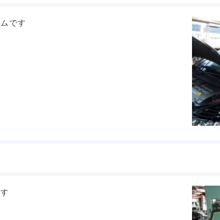
イムです
ます