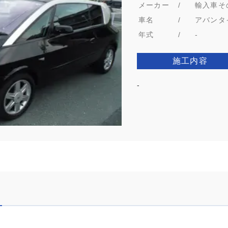
メーカー
/
輸入車そ
車名
/
アバンタ
年式
/
-
施工内容
-