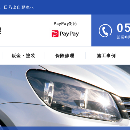
、日乃出自動車へ
0
PayPay対応
営業時間
鈑金・塗装
保険修理
施工事例