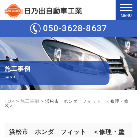
t
o
g
050-3628-8637
g
l
e
n
a
v
i
g
施工事例
a
t
case
i
o
n
TOP
>
施工事例
>
浜松市 ホンダ フィット ＜修理・塗
装＞
浜松市 ホンダ フィット ＜修理・塗