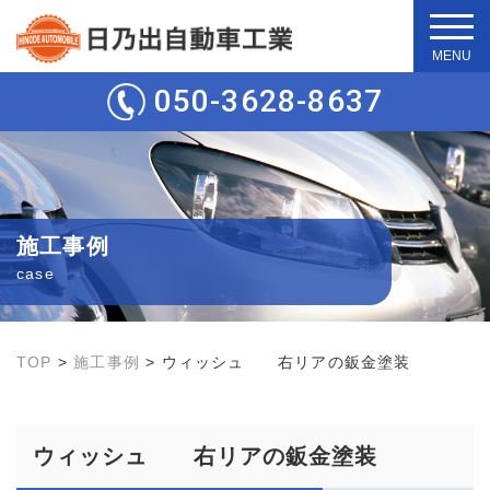
t
o
g
050-3628-8637
g
l
e
n
a
v
i
g
施工事例
a
t
case
i
o
n
TOP
>
施工事例
>
ウィッシュ 右リアの鈑金塗装
ウィッシュ 右リアの鈑金塗装