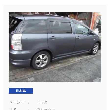
日本車
メーカー
/
トヨタ
車名
/
ウィッシュ